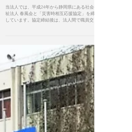
社会福祉法人 春風会との
『一泊交流研修』
当法人では、平成24年から静岡県にある社会福
祉法人 春風会と「災害時相互応援協定」を締結
しています。協定締結後は、法人間で職員交流
や研修などを重ねてきました。 法人設立時期を
同じくする春風会とは、創設者同士の親交があ
り、「処遇の向上を目指して」「福祉の心を大
切に」等、共通す...