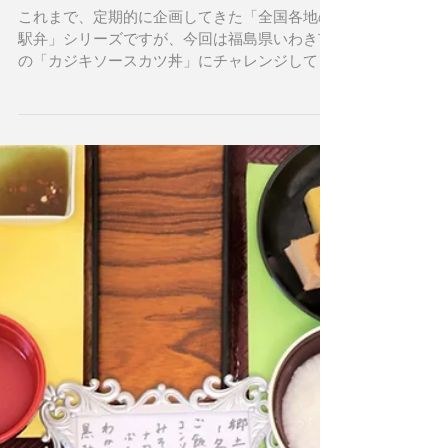
「全国各地の駅弁」シリー
ズ
これまで、定期的に企画してきた「全国各地の
駅弁」シリーズですが、今回は福島県いわき市
の「カジキソースカツ丼」にチャレンジしてみ
ました！ 福島県いわき市の沖合はとても有名な
カジキの漁場で、過去には「日本一の大型カジ
キ」が水揚げされた記録もあるそうです。 【今
回のメニュー】...