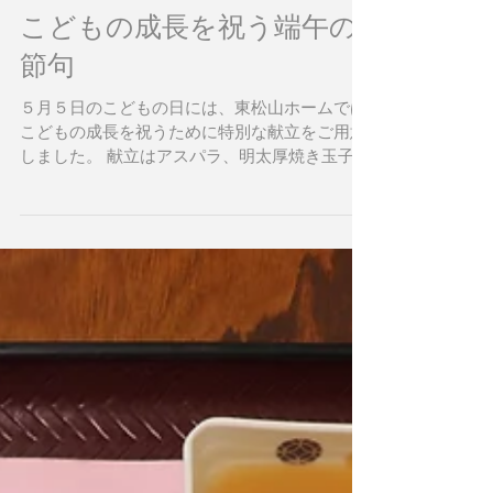
こどもの成長を祝う端午の
節句
５月５日のこどもの日には、東松山ホームでは
こどもの成長を祝うために特別な献立をご用意
しました。 献立はアスパラ、明太厚焼き玉子、
エビフライ、大根おろしを鯉のぼりに見立て盛
り付けました。 ～メニューは以下の通りです～
・筍ごはん ・吸い物 ・エビフライ ・明太厚焼
き玉子...