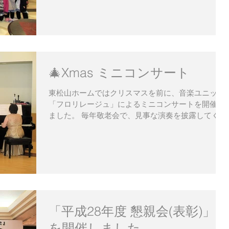
が華やかなバトントワーリングを披露し、...
🎄Xmas ミニコンサート
東松山ホームではクリスマスを前に、音楽ユニット
「フロリレージュ」によるミニコンサートを開催し
ました。 毎年敬老会で、見事な演奏を披露してくだ
さる「五月会」の有志の方から「少人数でゆっくり
と音楽を楽しんで欲しい」というお話をいただき、
今年で2回目となります。...
「平成28年度 懇親会(表彰)」
を開催しました