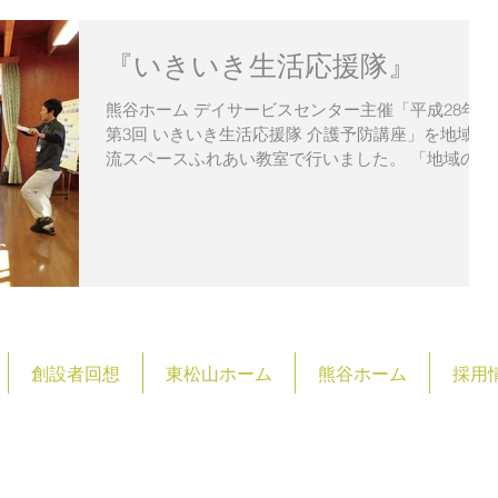
『いきいき生活応援隊』
熊谷ホーム デイサービスセンター主催「平成28年度
第3回 いきいき生活応援隊 介護予防講座」を地域交
流スペースふれあい教室で行いました。 「地域の人
達が元気に健康で生活できるよう応援したい！」と
始めた『いきいき生活応援隊』です。お馴染みの
方々の中に新しい方の参加もあり、今...
創設者回想
東松山ホーム
熊谷ホーム
採用
祉法人 松仁会
​〒355-0072
​埼玉県東松山市