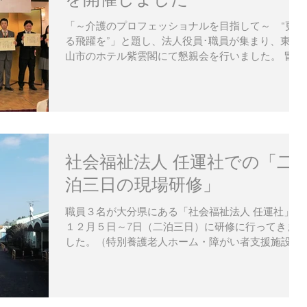
「～介護のプロフェッショナルを目指して～ “更な
る飛躍を”」と題し、法人役員･職員が集まり、東松
山市のホテル紫雲閣にて懇親会を行いました。 冒
頭、金子理事長から「松仁会は、お年寄りのために
一生懸命頑張った人が報われる組織でありたいと思
っています」と挨拶がありました。...
社会福祉法人 任運社での「二
泊三日の現場研修」
職員３名が大分県にある「社会福祉法人 任運社」に
１２月５日～7日（二泊三日）に研修に行ってきま
した。（特別養護老人ホーム・障がい者支援施設 等
を運営） 松仁会では、今年創立40周年を迎え“思い
を継承しつつ事業を継続する”ためには何が必要か、
検討を重ね「中長期計画」を発表しま...