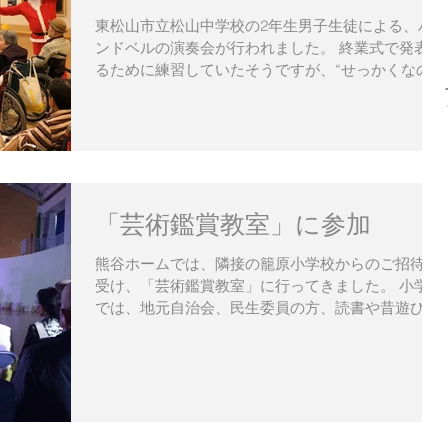
東松山市立松山中学校の2年生男子生徒による、ハ
ンドベルの演奏会が行われました。 終業式で発表す
るために練習していたそうですが、“せっかくなので
高齢者施設などで聞いてもらおう”という話になり、
校区内にある東松山ホームにお声を掛けていただき
ました。...
「芸術鑑賞教室」に参加
熊谷ホームでは、隣接の籠原小学校からのご招待を
受け、「芸術鑑賞教室」に行ってきました。 小学校
では、地元自治会、民生委員の方、読書や昔遊びな
ど様々なボランティア活動を受け入れており、その
方たちへの感謝とういうことで「芸術鑑賞教室」に
招待しているそうです。...