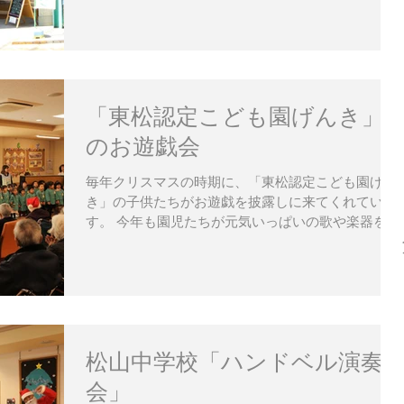
んが「宅急便の売り上げを社会貢献したい」...
「東松認定こども園げんき」
のお遊戯会
毎年クリスマスの時期に、「東松認定こども園げん
き」の子供たちがお遊戯を披露しに来てくれていま
す。 今年も園児たちが元気いっぱいの歌や楽器を演
奏してくれました。入居者の方が鈴やタンバリンで
加わると大合奏になり“感無量”の瞬間です。 園児の
皆さん、また来年もお待ちしております！
松山中学校「ハンドベル演奏
会」