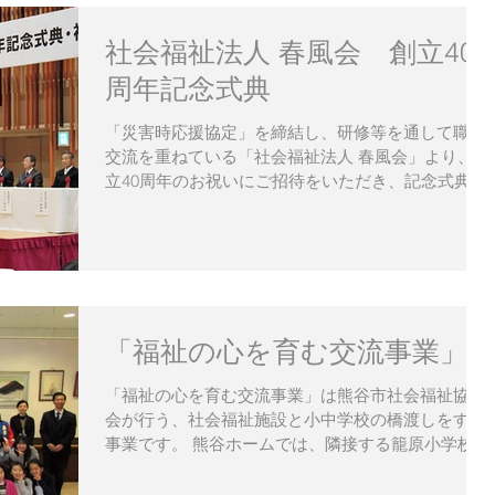
社会福祉法人 春風会 創立40
周年記念式典
「災害時応援協定」を締結し、研修等を通して職員
交流を重ねている「社会福祉法人 春風会」より、創
立40周年のお祝いにご招待をいただき、記念式典に
出席させていただきました。 創設者である石川春男
理事長ゆかりの方々や、静岡県、沼津市、伊豆市、
伊豆の国市の関係者など、多くの方がお祝...
「福祉の心を育む交流事業」
「福祉の心を育む交流事業」は熊谷市社会福祉協議
会が行う、社会福祉施設と小中学校の橋渡しをする
事業です。 熊谷ホームでは、隣接する籠原小学校と
今年初めて交流を行いました。 籠原小学校の4年生
から6年生の20名余で構成するバトンクラブの児童