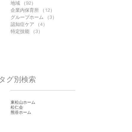
地域
（92）
92件の記事
企業内保育所
（12）
12件の記事
グループホーム
（3）
3件の記事
認知症ケア
（4）
4件の記事
特定技能
（3）
3件の記事
タグ別検索
東松山ホーム
松仁会
熊谷ホーム