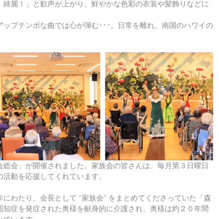
、綺麗！」と歓声が上がり、鮮やかな色彩の衣装や髪飾りなどに
ップテンポな曲では心が弾む･･･。日常を離れ、南国のハワイの
会総会」が開催されました。家族会の皆さんは、毎月第３日曜日
の活動を応援してくれています。
にわたり、会長として “家族会” をまとめてくださっていた「森
認知症を発症された奥様を献身的に介護され、奥様は約２０年間