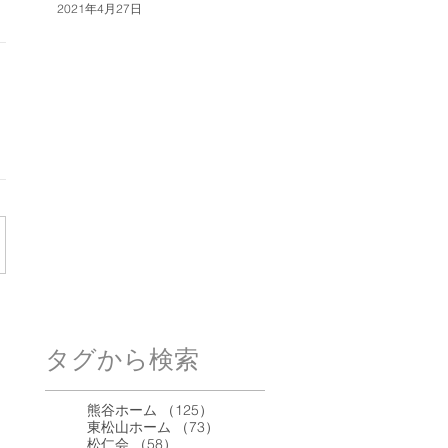
2021年4月27日
タグから検索
125件の記事
熊谷ホーム
（125）
73件の記事
東松山ホーム
（73）
58件の記事
松仁会
（58）