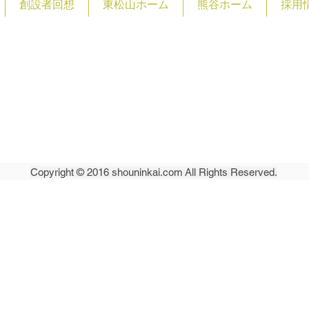
創設者回想
東松山ホーム
熊谷ホーム
採用
祉法人 松仁会
​〒355-0072
​埼玉県東松山市
shounin
Copyright © 2016 shouninkai.com All Rights Reserved.