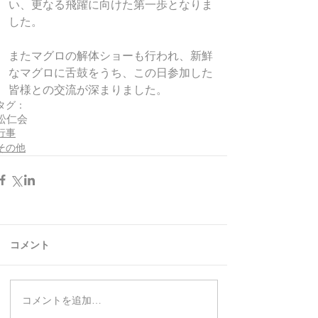
い、更なる飛躍に向けた第一歩となりま
した。
またマグロの解体ショーも行われ、新鮮
なマグロに舌鼓をうち、この日参加した
皆様との交流が深まりました。
タグ：
松仁会
行事
その他
コメント
コメントを追加…