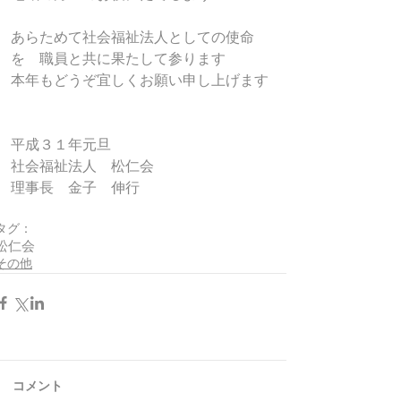
あらためて社会福祉法人としての使命
を　職員と共に果たして参ります
本年もどうぞ宜しくお願い申し上げます
平成３１年元旦
社会福祉法人　松仁会
理事長　金子　伸行
タグ：
松仁会
その他
コメント