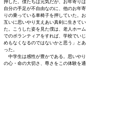
押した。僕たちは元気だが、お年寄りは
自分の手足が不自由なのに、他のお年寄
りの乗っている車椅子を押していた。お
互いに思いやり支えあい真剣に生きてい
た。こうした姿を見た僕は、老人ホーム
でのボランティアをすれば、学校でいじ
めもなくなるのではないかと思う」とあ
った。
中学生は感性が豊かである。思いやり
の心・命の大切さ、尊さをこの体験を通
して学び得たのではないかと思う。
それこそ生きた福祉教育である。
今後も地域の皆様と一緒に、ふれあ
い、支えあって、心の通い合う豊かな地
域社会を作っていきたいと思う。
索引に戻る