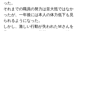
った。
それまでの職員の努力は並大抵ではなか
ったが、一年後には本人の体力低下も見
られるようになった。
しかし、激しい行動が失われたＭさんを
見ると、それまでの苦労はどこかに消え
て、元気な時のＭさんに戻って欲しいと
いう気持ちが湧いて来る。
Ｍさんからは、たくさんの勉強をさせ
てもらったのだ。
人間と向き合う福祉とは、こういうもの
だと思う。
一人ひとり違う人間に、私たちは教えら
れながら考え、本気になって心を伝えて
いかなくてはならないのである。
やはり福祉は「考える福祉、心の福
祉」でなければならないと私は改めて思
ったのである。