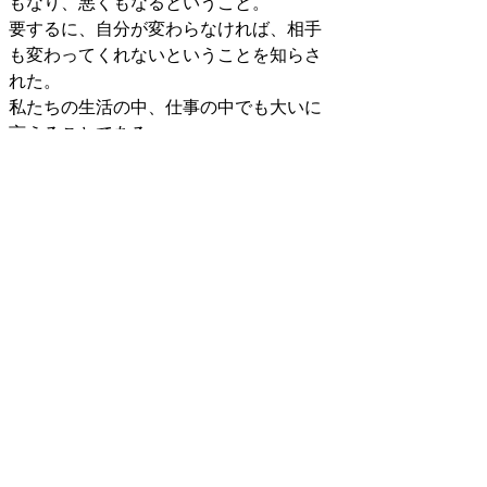
もなり、悪くもなるということ。
要するに、自分が変わらなければ、相手
も変わってくれないということを知らさ
れた。
私たちの生活の中、仕事の中でも大いに
言えることである。
私は自分が女性であるからこそ、女性
にありがちないやらしさだと、自分に言
い聞かせて注意したいのである。
索引に戻る
社会福祉法人 松仁会
​〒355-0072
​埼玉県東松山市大字石橋１７１６番地