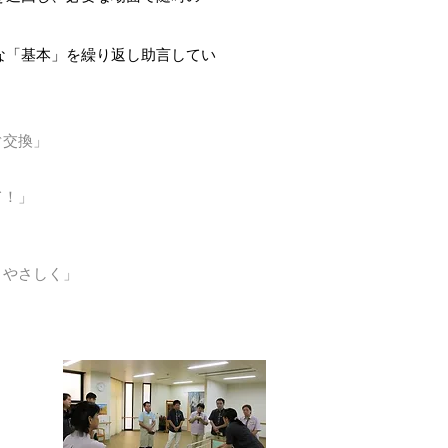
​
な「基本」を繰り返し助言してい
ぐ交換」
て！」
」
、やさしく」