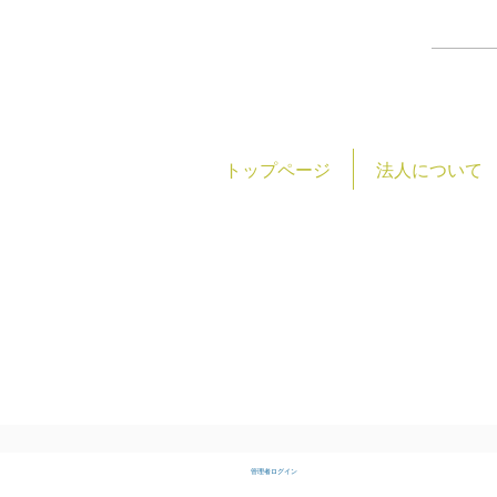
トップページ
法人について
社会福
TEL:0493-23-7588
FAX:0493-24-7123
管理者ログイン