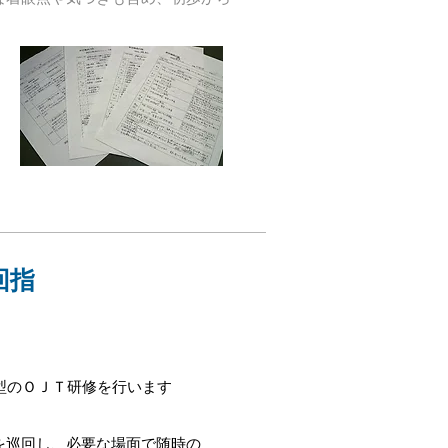
回指
型のＯＪＴ研修を行います
を巡回し、必要な場面で随時の