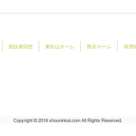
創設者回想
東松山ホーム
熊谷ホーム
採用
祉法人 松仁会
​〒355-0072
​埼玉県東松山市
shounin
Copyright © 2016 shouninkai.com All Rights Reserved.