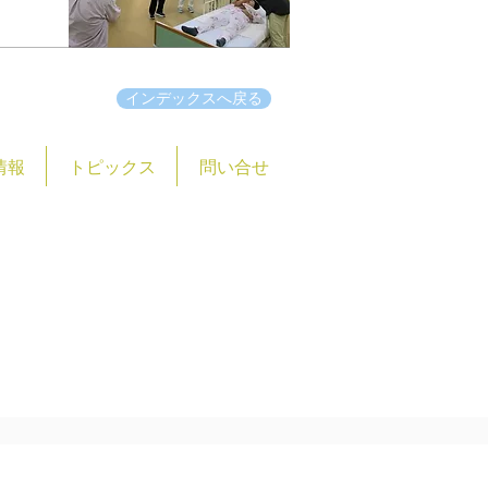
インデックスへ戻る
情報
トピックス
問い合せ
大字石橋１７１６番地
@higashimatuyamahome.or.jp