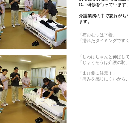
OJT研修を行っています。
介護業務の中で忘れがち
ます。
「布おむつは下着」
​「濡れたタイミングです
「しわはちゃんと伸ばし
​「じょくそうは介護の恥
「まひ側に注意！」
​「痛みを感じにくいから