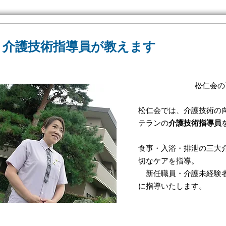
​介護技術指導員が教えます
​松仁会
松仁会では、介護技術の
テランの
介護技術指導員
食事・入浴・排泄の三大
切なケアを指導。
​ 新任職員・介護未経験
に指導いたします。
​介護技術指導員 田中 和栄