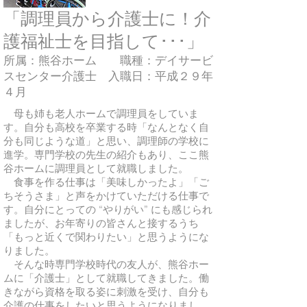
「調理員から介護士に！介
護福祉士を目指して･･･」
所属：熊谷ホーム 職種：デイサービ
スセンター介護士 入職日：平成２９年
４月
母も姉も老人ホームで調理員をしていま
す。自分も高校を卒業する時「なんとなく自
分も同じような道」と思い、調理師の学校に
進学。専門学校の先生の紹介もあり、ここ熊
谷ホームに調理員として就職しました。
食事を作る仕事は「美味しかったよ」「ご
ちそうさま」と声をかけていただける仕事で
す。自分にとっての “やりがい” にも感じられ
ましたが、お年寄りの皆さんと接するうち
「もっと近くで関わりたい」と思うようにな
りました。
そんな時専門学校時代の友人が、熊谷ホー
ムに「介護士」として就職してきました。働
きながら資格を取る姿に刺激を受け、自分も
介護の仕事をしたいと思うようになりまし