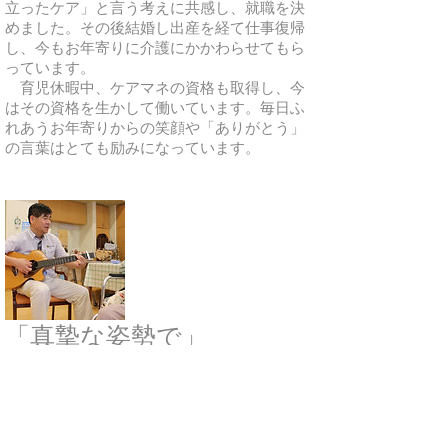
立ったケア」と言う考えに共感し、就職を決
めました。その後結婚し出産を経て仕事復帰
し、今もお年寄りに介護にかかわらせてもら
っています。
育児休暇中、ケアマネの資格も取得し、今
はその資格を生かして働いています。毎日ふ
れあうお年寄りからの笑顔や「ありがとう」
の言葉はとても励みになっています。
「真摯な姿勢で」
所属：東松山ホームデイサービスセンタ
ー 管理者 入職日：平成２１年１２月
50歳にして介護職の仕事につき、7年になり
ます。