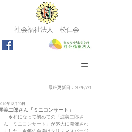
社会福祉法人 松仁会
最終更新日：2026/7/1
2019年12月20日
渥美二郎さん「ミニコンサート」
　令和になって初めての「渥美二郎さ
ん　ミニコンサート」が盛大に開催され
ました。今年の会場はクリスマスバージ