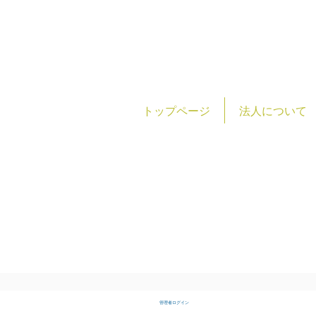
トップページ
法人について
社会福
TEL:0493-23-7588
FAX:0493-24-7123
管理者ログイン