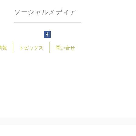
ソーシャルメディア
情報
トピックス
問い合せ
大字石橋１７１６番地
@higashimatuyamahome.or.jp