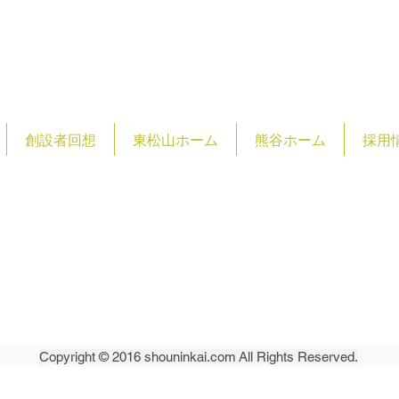
創設者回想
東松山ホーム
熊谷ホーム
採用
祉法人 松仁会
​〒355-0072
​埼玉県東松山市
shounin
Copyright © 2016 shouninkai.com All Rights Reserved.