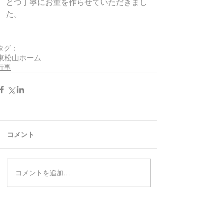
とつ丁寧にお重を作らせていただきまし
た。
タグ：
東松山ホーム
行事
コメント
コメントを追加…