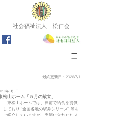
社会福祉法人 松仁会
最終更新日：2026/7/1
2018年5月5日
東松山ホーム「５月の献立」
　東松山ホームでは、自前で給食を提供
しており “全国各地の駅弁シリーズ” 等を
ご紹介していますが、季節に合わせたメ