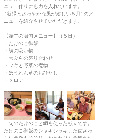
ニュー作りにも力を入れています。
 “新緑とさわやかな風が嬉しい５月” のメ
ニューを紹介させていただきます。
【端午の節句メニュー】（５日）
・たけのこ御飯
・鯛の吸い物
・天ぷらの盛り合わせ
・フキと野菜の煮物
・ほうれん草のおひたし
・メロン
　旬のたけのこと鯛を使った献立です。
たけのこ御飯のシャキシャキした歯ざわ