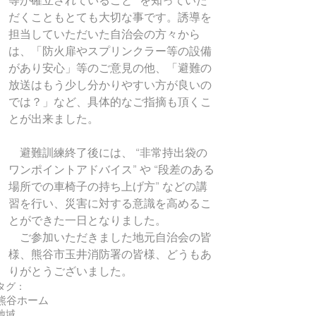
等が確立されていること” を知っていた
だくこともとても大切な事です。誘導を
担当していただいた自治会の方々から
は、「防火扉やスプリンクラー等の設備
があり安心」等のご意見の他、「避難の
放送はもう少し分かりやすい方が良いの
では？」など、具体的なご指摘も頂くこ
とが出来ました。
　避難訓練終了後には、 “非常持出袋の
ワンポイントアドバイス” や “段差のある
場所での車椅子の持ち上げ方” などの講
習を行い、災害に対する意識を高めるこ
とができた一日となりました。
　ご参加いただきました地元自治会の皆
様、熊谷市玉井消防署の皆様、どうもあ
りがとうございました。
タグ：
熊谷ホーム
地域