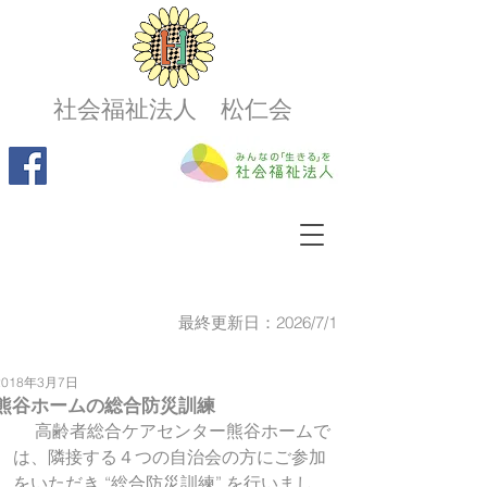
社会福祉法人 松仁会
最終更新日：2026/7/1
2018年3月7日
熊谷ホームの総合防災訓練
 　高齢者総合ケアセンター熊谷ホームで
は、隣接する４つの自治会の方にご参加
をいただき “総合防災訓練” を行いまし