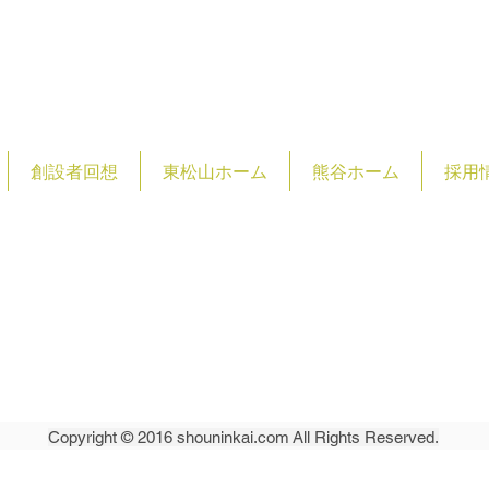
創設者回想
東松山ホーム
熊谷ホーム
採用
祉法人 松仁会
​〒355-0072
​埼玉県東松山市
shounin
Copyright © 2016 shouninkai.com All Rights Reserved.