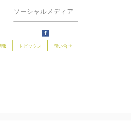
ソーシャルメディア
情報
トピックス
問い合せ
大字石橋１７１６番地
@higashimatuyamahome.or.jp