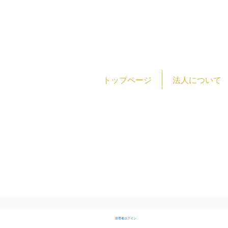
トップページ
法人について
社会福
TEL:0493-23-7588
FAX:0493-24-7123
管理者ログイン